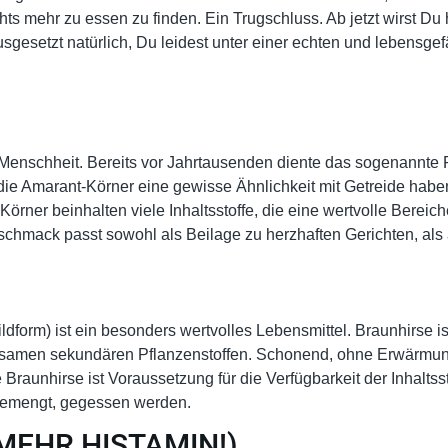
hts mehr zu essen zu finden. Ein Trugschluss. Ab jetzt wirst Du 
sgesetzt natürlich, Du leidest unter einer echten und lebensgef
r Menschheit. Bereits vor Jahrtausenden diente das sogenannte
ie Amarant-Körner eine gewisse Ähnlichkeit mit Getreide haben
er beinhalten viele Inhaltsstoffe, die eine wertvolle Bereiche
eschmack passt sowohl als Beilage zu herzhaften Gerichten, al
form) ist ein besonders wertvolles Lebensmittel. Braunhirse ist 
ksamen sekundären Pflanzenstoffen. Schonend, ohne Erwärmung,
raunhirse ist Voraussetzung für die Verfügbarkeit der Inhaltsst
igemengt, gegessen werden.
MEHR HISTAMIN!)