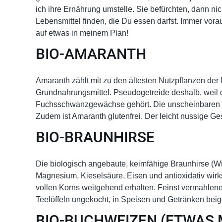
ich ihre Ernährung umstelle. Sie befürchten, dann nic
Lebensmittel finden, die Du essen darfst. Immer vorau
auf etwas in meinem Plan!
BIO-AMARANTH
Amaranth zählt mit zu den ältesten Nutzpflanzen de
Grundnahrungsmittel. Pseudogetreide deshalb, weil d
Fuchsschwanzgewächse gehört. Die unscheinbaren Körn
Zudem ist Amaranth glutenfrei. Der leicht nussige G
BIO-BRAUNHIRSE
Die biologisch angebaute, keimfähige Braunhirse (Wild
Magnesium, Kieselsäure, Eisen und antioxidativ wir
vollen Korns weitgehend erhalten. Feinst vermahlene B
Teelöffeln ungekocht, in Speisen und Getränken be
BIO-BUCHWEIZEN (ETWAS 